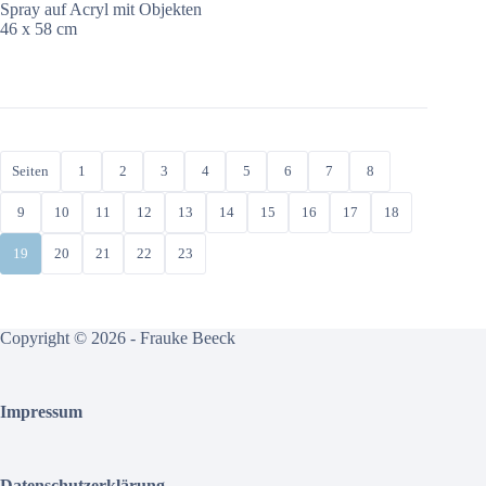
Spray auf Acryl mit Objekten
46 x 58 cm
Seiten
1
2
3
4
5
6
7
8
9
10
11
12
13
14
15
16
17
18
19
20
21
22
23
Copyright © 2026 - Frauke Beeck
Impressum
Datenschutzerklärung