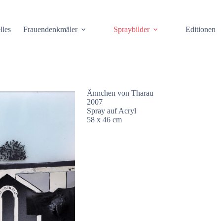
lles
Frauendenkmäler
Spraybilder
Editionen
Ännchen von Tharau
2007
Spray auf Acryl
58 x 46 cm