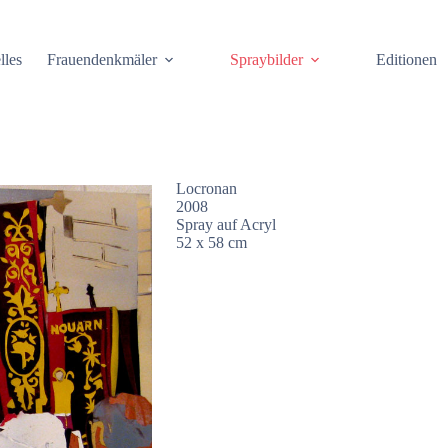
lles
Frauendenkmäler
Spraybilder
Editionen
Locronan
2008
Spray auf Acryl
52 x 58 cm