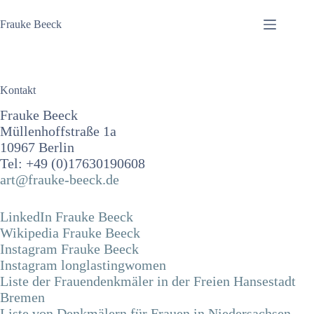
Zum
Inhalt
Frauke Beeck
springen
Kontakt
Frauke Beeck
Müllenhoffstraße 1a
10967 Berlin
Tel: +49 (0)17630190608
art@frauke-beeck.de
LinkedIn Frauke Beeck
Wikipedia Frauke Beeck
Instagram Frauke Beeck
Instagram longlastingwomen
Liste der Frauendenkmäler in der Freien Hansestadt
Bremen
Liste von Denkmälern für Frauen in Niedersachsen