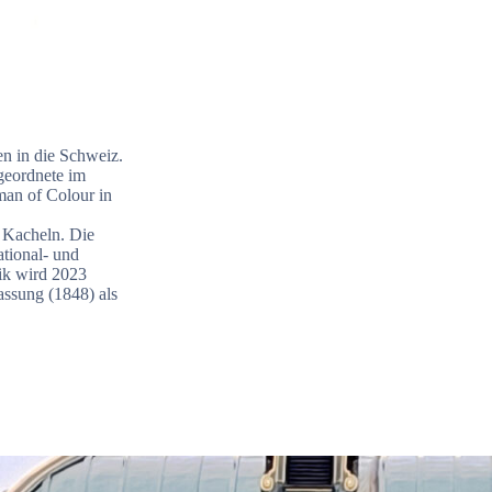
n in die Schweiz.
bgeordnete im
man of Colour in
 Kacheln. Die
ational- und
aik wird 2023
assung (1848) als