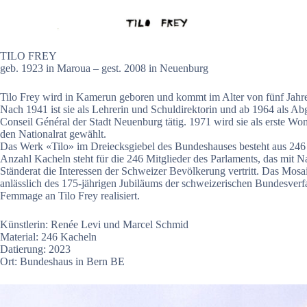
TILO FREY
geb. 1923 in Maroua – gest. 2008 in Neuenburg
Tilo Frey wird in Kamerun geboren und kommt im Alter von fünf Jahre
Nach 1941 ist sie als Lehrerin und Schuldirektorin und ab 1964 als A
Conseil Général der Stadt Neuenburg tätig. 1971 wird sie als erste Wo
den Nationalrat gewählt.
Das Werk «Tilo» im Dreiecksgiebel des Bundeshauses besteht aus 246
Anzahl Kacheln steht für die 246 Mitglieder des Parlaments, das mit N
Ständerat die Interessen der Schweizer Bevölkerung vertritt. Das Mos
anlässlich des 175-jährigen Jubiläums der schweizerischen Bundesverf
Femmage an Tilo Frey realisiert.
Künstlerin: Renée Levi und Marcel Schmid
Material: 246 Kacheln
Datierung: 2023
Ort: Bundeshaus in Bern BE