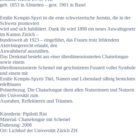
geb. 1853 in Altstetten – gest. 1901 in Basel
Emilie Kempin-Spyri ist die erste schweizerische Juristin, die in der
Schweiz promoviert
wird und sich habilitiert. Dank ihr wird 1898 ein neues Anwaltsgesetz
im Kanton Zürich –
bundesweit ab 1923 – eingeführt, das Frauen trotz fehlendem
Aktivbürgerrecht erlaubt, den
Anwaltsberuf auszuüben.
Das Denkmal besteht aus einer überdimensionierten Chaiselongue
sowie einem
überdimensionierte Schemel mit geschnitztem Fussteil voller Symbole
und einem mit
Emilie Kempin-Spyris Titel, Namen und Lebenslauf silbrig bestickten
edelblauen
Polsterbezug. Die Chaiselongue dient allen Nutzerinnen und Nutzern
der Universität zum
Ausruhen, Reflektieren und Träumen.
Künstlerin: Pipilotti Rist
Material: Chaiselongue mit Schemel
Datierung: 2008
Ort: Lichthof der Universität Zürich ZH