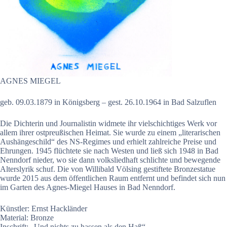
AGNES MIEGEL
geb. 09.03.1879 in Königsberg – gest. 26.10.1964 in Bad Salzuflen
Die Dichterin und Journalistin widmete ihr vielschichtiges Werk vor
allem ihrer ostpreußischen Heimat. Sie wurde zu einem „literarischen
Aushängeschild“ des NS-Regimes und erhielt zahlreiche Preise und
Ehrungen. 1945 flüchtete sie nach Westen und ließ sich 1948 in Bad
Nenndorf nieder, wo sie dann volksliedhaft schlichte und bewegende
Alterslyrik schuf. Die von Willibald Völsing gestiftete Bronzestatue
wurde 2015 aus dem öffentlichen Raum entfernt und befindet sich nun
im Garten des Agnes-Miegel Hauses in Bad Nenndorf.
Künstler: Ernst Hackländer
Material: Bronze
Inschrift: „Und nichts zu hassen als den Haß“